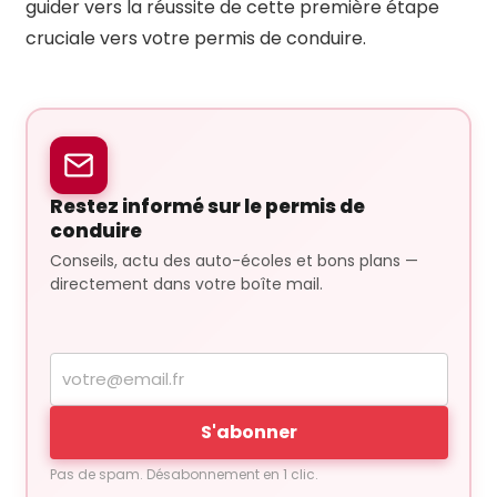
guider vers la réussite de cette première étape
cruciale vers votre permis de conduire.
Restez informé sur le permis de
conduire
Conseils, actu des auto-écoles et bons plans —
directement dans votre boîte mail.
Votre
adresse
e-
S'abonner
mail
Pas de spam. Désabonnement en 1 clic.