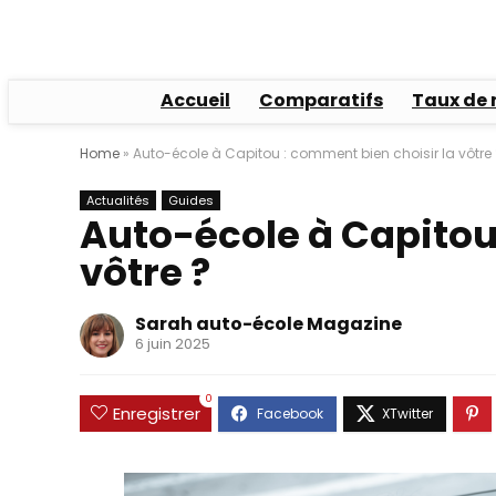
Accueil
Comparatifs
Taux de 
Home
»
Auto-école à Capitou : comment bien choisir la vôtre 
Actualités
Guides
Auto-école à Capitou
vôtre ?
Sarah auto-école Magazine
6 juin 2025
0
Enregistrer