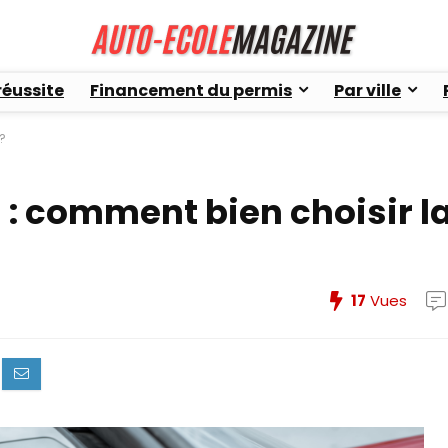
réussite
Financement du permis
Par ville
?
 : comment bien choisir l
17
Vues