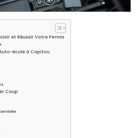
isir et Réussir Votre Permis
e
 Auto-école à Capitou
nt
ier Coup
pervisée
e