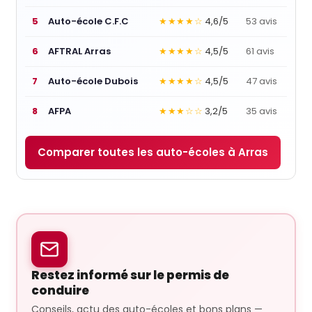
5
Auto-école C.F.C
★★★★☆
4,6/5
53 avis
6
AFTRAL Arras
★★★★☆
4,5/5
61 avis
7
Auto-école Dubois
★★★★☆
4,5/5
47 avis
8
AFPA
★★★☆☆
3,2/5
35 avis
Comparer toutes les auto-écoles à Arras
Restez informé sur le permis de
conduire
Conseils, actu des auto-écoles et bons plans —