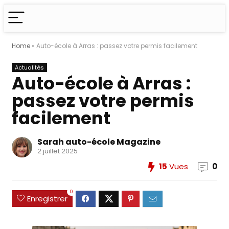
Home
»
Auto-école à Arras : passez votre permis facilement
Actualités
Auto-école à Arras :
passez votre permis
facilement
Sarah auto-école Magazine
2 juillet 2025
15
Vues
0
0
Enregistrer