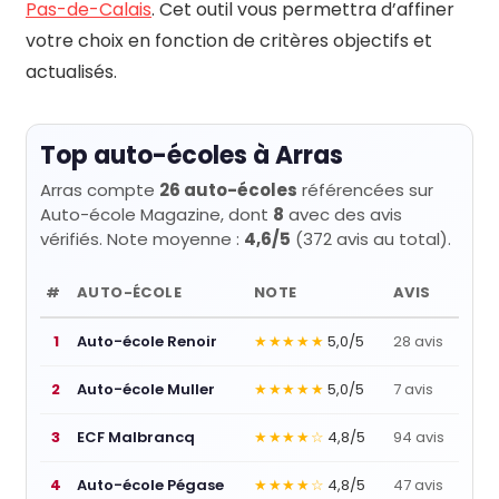
Pas-de-Calais
. Cet outil vous permettra d’affiner
votre choix en fonction de critères objectifs et
actualisés.
Top auto-écoles à Arras
Arras compte
26 auto-écoles
référencées sur
Auto-école Magazine, dont
8
avec des avis
vérifiés. Note moyenne :
4,6/5
(372 avis au total).
#
AUTO-ÉCOLE
NOTE
AVIS
1
Auto-école Renoir
★★★★★
5,0/5
28 avis
2
Auto-école Muller
★★★★★
5,0/5
7 avis
3
ECF Malbrancq
★★★★☆
4,8/5
94 avis
4
Auto-école Pégase
★★★★☆
4,8/5
47 avis