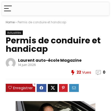
Home
»
Permis de conduire et handicap
Actualités
Permis de conduire et
handicap
Laurent auto-école Magazine
14 juin 2026
22
Vues
0
0
Enregistrer