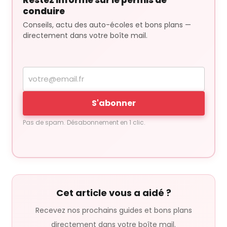
conduire
Conseils, actu des auto-écoles et bons plans —
directement dans votre boîte mail.
Votre
adresse
e-
S'abonner
mail
Pas de spam. Désabonnement en 1 clic.
Cet article vous a aidé ?
Recevez nos prochains guides et bons plans
directement dans votre boîte mail.