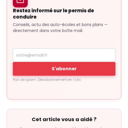
Restez informé sur le permis de
conduire
Conseils, actu des auto-écoles et bons plans —
directement dans votre boîte mail.
Votre
adresse
e-
S'abonner
mail
Pas de spam. Désabonnement en 1 clic.
Cet article vous a aidé ?