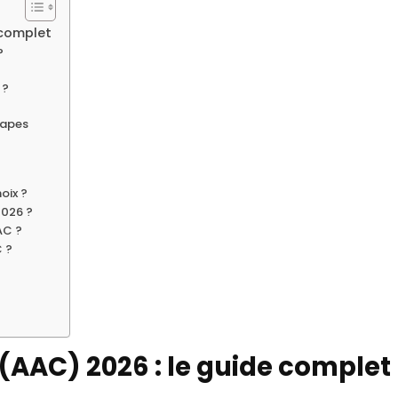
 complet
?
 ?
tapes
hoix ?
2026 ?
AC ?
C ?
AC) 2026 : le guide complet