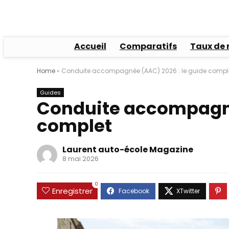
Accueil
Comparatifs
Taux de 
Home
»
Conduite accompagnée (AAC) 2026 : le guide compl
Guides
Conduite accompagné
complet
Laurent auto-école Magazine
8 mai 2026
0
Enregistrer