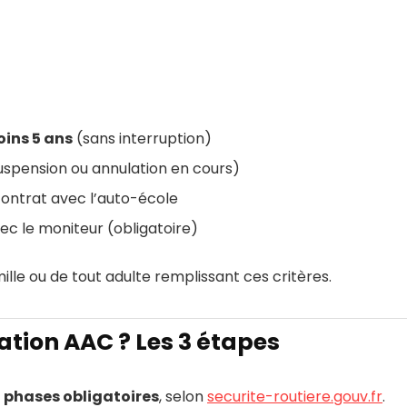
oins 5 ans
(sans interruption)
spension ou annulation en cours)
contrat avec l’auto-école
ec le moniteur (obligatoire)
ille ou de tout adulte remplissant ces critères.
tion AAC ? Les 3 étapes
 phases obligatoires
, selon
securite-routiere.gouv.fr
.