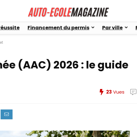
réussite
Financement du permis
Par ville
et
e (AAC) 2026 : le guide
23
Vues