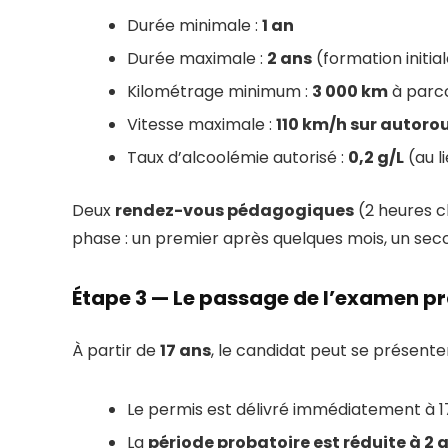
Durée minimale :
1 an
Durée maximale :
2 ans
(formation initia
Kilométrage minimum :
3 000 km
à parc
Vitesse maximale :
110 km/h sur autoro
Taux d’alcoolémie autorisé :
0,2 g/L
(au l
Deux
rendez-vous pédagogiques
(2 heures c
phase : un premier après quelques mois, un sec
Étape 3 — Le passage de l’examen p
À partir de
17 ans
, le candidat peut se présente
Le permis est délivré immédiatement à 1
La
période probatoire est réduite à 2 