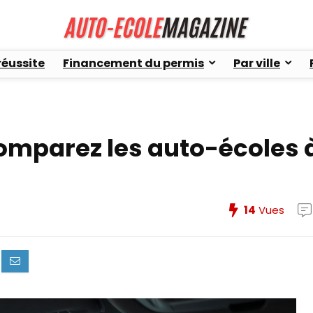
réussite
Financement du permis
Par ville
 comparez les auto-écoles 
14
Vues