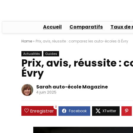
Accueil
Comparatifs
Taux de 
Home
»
Prix, avis, réussite : comparez les auto-écoles à Évry
Actualités
Guides
Prix, avis, réussite :
Évry
Sarah auto-école Magazine
4 juin 2025
0
Enregistrer