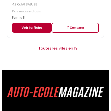
42 QUAI BALUZE
Pas encore d'avis
Permis B
Voir la fiche
Comparer
← Toutes les villes en 19