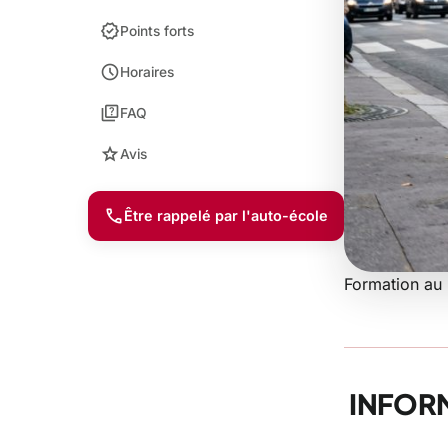
verified
Points forts
schedule
Horaires
quiz
FAQ
star
Avis
call
Être rappelé par l'auto-école
Formation au 
Au
Bl
INFOR