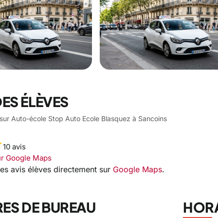
DES ÉLÈVES
s sur Auto-école Stop Auto Ecole Blasquez à Sancoins
ar
10 avis
sur Google Maps
les avis élèves directement sur
Google Maps
.
ES DE BUREAU
HORA