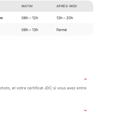
MATIN
APRÈS-MIDI
en
08h – 12h
13h – 20h
08h – 13h
Fermé
expand_more
photo, et votre certificat JDC si vous avez entre
expand_more