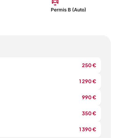
electric_car
Permis B (Auto)
250 €
1 290 €
990 €
350 €
1 390 €