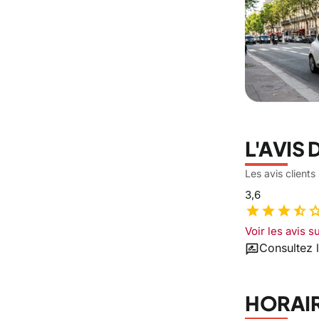
L'AVIS 
Les avis client
3,6
star
star
star
star_half
st
Voir les avis 
rate_review
Consultez 
HORAIR