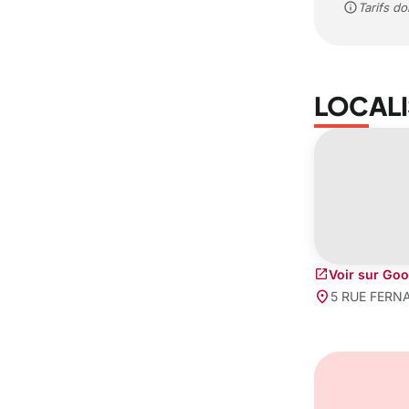
info
Tarifs do
LOCALI
open_in_new
Voir sur Go
place
5 RUE FERN