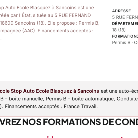
r
star
star
star_half
star
location_on
5 RUE FERNAND DURUISSEAU, Sancoins
(10 avis)
op Auto Ecole Blasquez à Sancoins est une
ADRESSE
réée par l'État, située au 5 RUE FERNAND
5 RUE FERN
8600 Sancoins (18). Elle propose : Permis B,
DÉPARTEME
18 (18)
mpagnée (AAC). Financements acceptés :
FORMATION
.
Permis B · 
cole Stop Auto Ecole Blasquez à Sancoins
est une auto-éc
 B – boîte manuelle, Permis B – boîte automatique, Condui
s). Financements acceptés : France Travail.
REZ NOS FORMATIONS DE COND