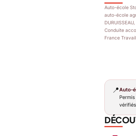
3,6
sta
Auto-école St
auto-école ag
DURUISSEAU, 1
Conduite acco
France Travail
📍
Auto-é
Permis
vérifié
DÉCOUV