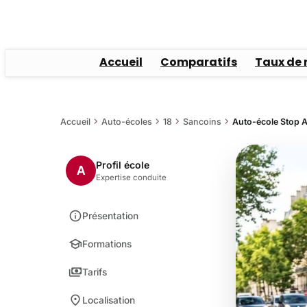
Accueil
Comparatifs
Taux de 
chevron_right
chevron_right
chevron_right
chevron_right
Accueil
Auto-écoles
18
Sancoins
Auto-école Stop A
Profil école
A
Expertise conduite
info
Présentation
school
Formations
payments
Tarifs
location_on
Localisation