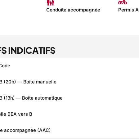
family_restroom
two_wheeler
Conduite accompagnée
Permis A
FS INDICATIFS
 Code
B (20h) — Boîte manuelle
B (13h) — Boîte automatique
lle BEA vers B
te accompagnée (AAC)