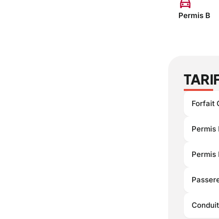
directions_car
Permis B
TARI
Forfait
Permis 
Permis 
Passere
Condui