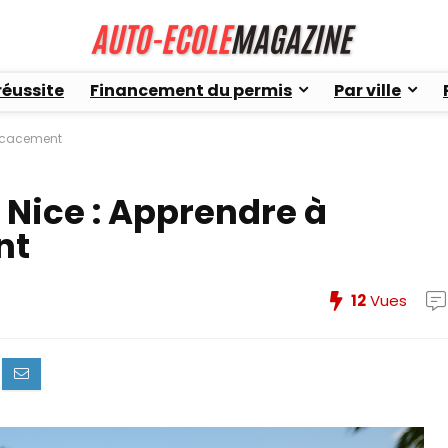
réussite
Financement du permis
Par ville
ficacement
Nice : Apprendre à
nt
12
Vues