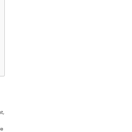
t,
le