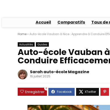
Accueil
Comparatifs
Taux de 
Home
»
Auto-école Vauban à Nice : Apprendre à Conduire Ef
Actualités
Guides
Auto-école Vauban à 
Conduire Efficaceme
Sarah auto-école Magazine
16 juillet 2025
0
Enregistrer