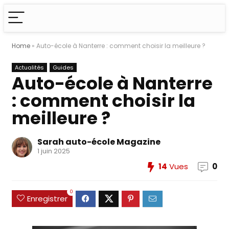
Home
»
Auto-école à Nanterre : comment choisir la meilleure ?
Actualités
Guides
Auto-école à Nanterre
: comment choisir la
meilleure ?
Sarah auto-école Magazine
1 juin 2025
14
Vues
0
0
Enregistrer