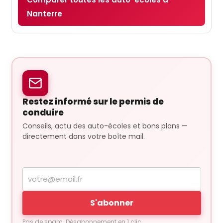
Nanterre
Restez informé sur le permis de
conduire
Conseils, actu des auto-écoles et bons plans —
directement dans votre boîte mail.
Votre
adresse
e-
S'abonner
mail
Pas de spam. Désabonnement en 1 clic.