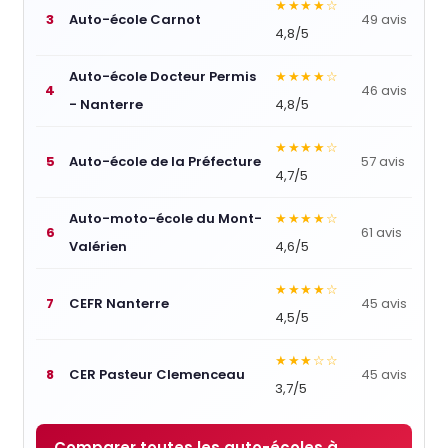
★★★★☆
3
Auto-école Carnot
49 avis
4,8/5
Auto-école Docteur Permis
★★★★☆
4
46 avis
- Nanterre
4,8/5
★★★★☆
5
Auto-école de la Préfecture
57 avis
4,7/5
Auto-moto-école du Mont-
★★★★☆
6
61 avis
Valérien
4,6/5
★★★★☆
7
CEFR Nanterre
45 avis
4,5/5
★★★☆☆
8
CER Pasteur Clemenceau
45 avis
3,7/5
Comparer toutes les auto-écoles à