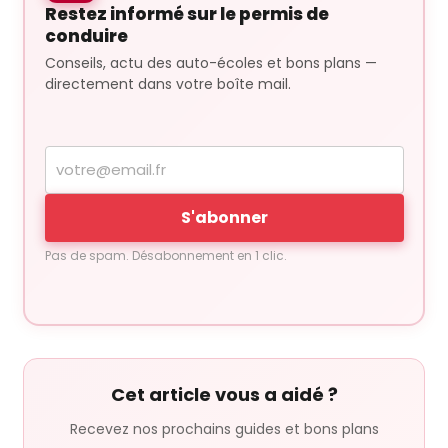
Restez informé sur le permis de
conduire
Conseils, actu des auto-écoles et bons plans —
directement dans votre boîte mail.
Votre
adresse
e-
S'abonner
mail
Pas de spam. Désabonnement en 1 clic.
Cet article vous a aidé ?
Recevez nos prochains guides et bons plans