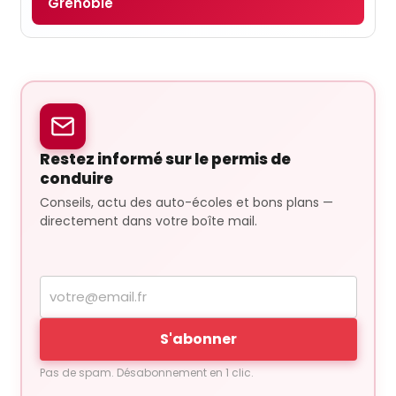
Grenoble
Restez informé sur le permis de
conduire
Conseils, actu des auto-écoles et bons plans —
directement dans votre boîte mail.
Votre
adresse
e-
S'abonner
mail
Pas de spam. Désabonnement en 1 clic.