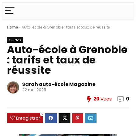
Home
»
Auto-école à Grenoble : tarifs et taux de réussite
Guides
Auto-école à Grenoble
: tarifs et taux de
réussite
Sarah auto-école Magazine
22 mai 2025
20
Vues
0
0
Enregistrer