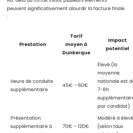
Au-delà du forfait initial, plusieurs éléments
peuvent significativement alourdir la facture finale
:
Tarif
Impact
Prestation
moyen à
potentiel
Dunkerque
Élevé (la
moyenne
Heure de conduite
nationale est d
45€ – 60€
supplémentaire
7-8h
supplémentair
par candidat)
Présentation
Modéré à élev
supplémentaire à
70€ – 120€
(selon taux