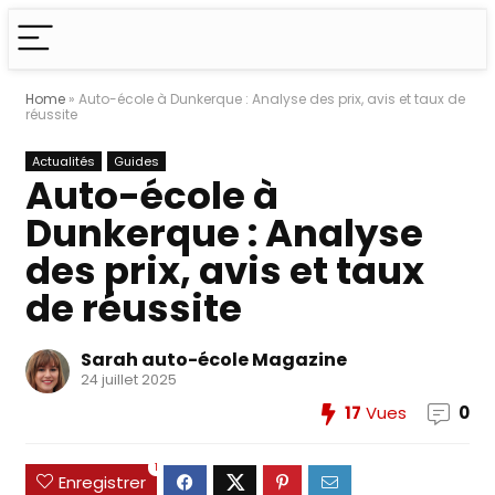
Home
»
Auto-école à Dunkerque : Analyse des prix, avis et taux de
réussite
Actualités
Guides
Auto-école à
Dunkerque : Analyse
des prix, avis et taux
de réussite
Sarah auto-école Magazine
24 juillet 2025
17
Vues
0
1
Enregistrer