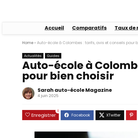
Accueil
Comparatifs
Taux de 
Home
»
Auto-école à Colombes : tarifs, avis et conseils pour b
Actualités
Guides
Auto-école à Colombes
pour bien choisir
Sarah auto-école Magazine
4 juin 2025
0
Enregistrer