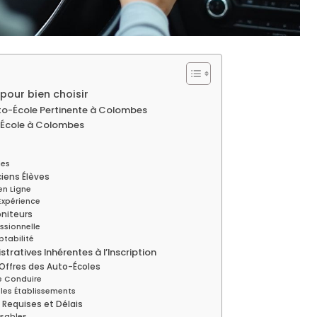
 pour bien choisir
Auto-École Pertinente à Colombes
-École à Colombes
les
iens Élèves
en Ligne
’Expérience
oniteurs
ssionnelle
tabilité
ratives Inhérentes à l’Inscription
s Offres des Auto-Écoles
de Conduire
 les Établissements
s Requises et Délais
nsables