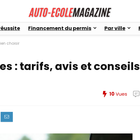
réussite
Financement du permis
Par ville
ien choisir
 : tarifs, avis et conseils
10
Vues