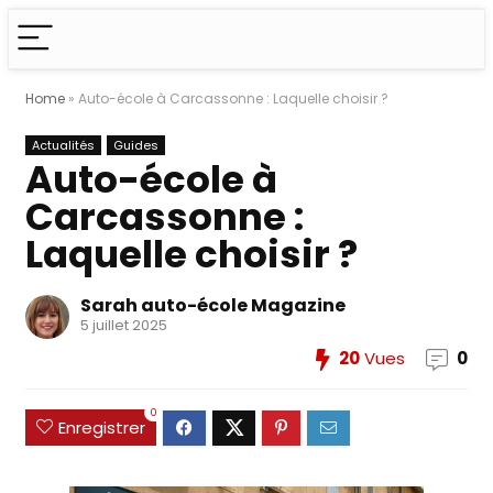
Home
»
Auto-école à Carcassonne : Laquelle choisir ?
Actualités
Guides
Auto-école à
Carcassonne :
Laquelle choisir ?
Sarah auto-école Magazine
5 juillet 2025
20
Vues
0
0
Enregistrer