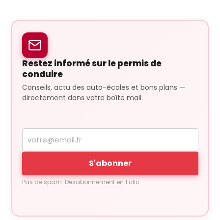
Restez informé sur le permis de
conduire
Conseils, actu des auto-écoles et bons plans —
directement dans votre boîte mail.
Votre
adresse
e-
S'abonner
mail
Pas de spam. Désabonnement en 1 clic.