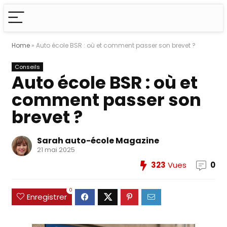
Home
»
Auto école BSR : où et comment passer son brevet ?
Conseils
Auto école BSR : où et
comment passer son
brevet ?
Sarah auto-école Magazine
21 mai 2025
323
Vues
0
0
Enregistrer