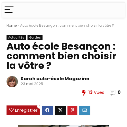
Home
»
Auto école Besançon : comment bien choisir la vôtre ?
Actualités
Guides
Auto école Besançon :
comment bien choisir
la vôtre ?
Sarah auto-école Magazine
23 mai 2025
13
Vues
0
0
Enregistrer