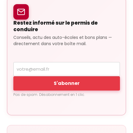
Restez informé sur le permis de
conduire
Conseils, actu des auto-écoles et bons plans —
directement dans votre boîte mail.
Votre
adresse
e-
S'abonner
mail
Pas de spam. Désabonnement en 1 clic.