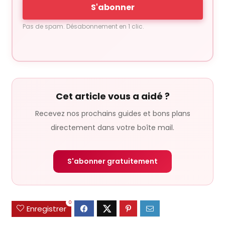
e-
S'abonner
mail
Pas de spam. Désabonnement en 1 clic.
Cet article vous a aidé ?
Recevez nos prochains guides et bons plans
directement dans votre boîte mail.
S'abonner gratuitement
0
Enregistrer