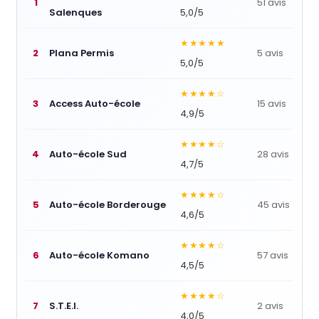
1
51 avis
Salenques
5,0/5
★★★★★
2
Plana Permis
5 avis
5,0/5
★★★★☆
3
Access Auto-école
15 avis
4,9/5
★★★★☆
4
Auto-école Sud
28 avis
4,7/5
★★★★☆
5
Auto-école Borderouge
45 avis
4,6/5
★★★★☆
6
Auto-école Komano
57 avis
4,5/5
★★★★☆
7
S.T.E.I.
2 avis
4,0/5