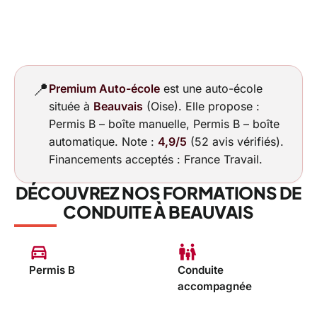
📍
Premium Auto-école
est une auto-école
située à
Beauvais
(Oise). Elle propose :
Permis B – boîte manuelle, Permis B – boîte
automatique. Note :
4,9/5
(52 avis vérifiés).
Financements acceptés : France Travail.
DÉCOUVREZ NOS FORMATIONS DE
CONDUITE À BEAUVAIS
directions_car
family_restroom
Permis B
Conduite
accompagnée