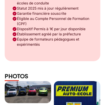
écoles de conduite
check_circle
Statut 2025 mis à jour régulièrement
check_circle
Garantie financière souscrite
check_circle
Éligible au Compte Personnel de Formation
(CPF)
check_circle
Dispositif Permis à 1€ par jour disponible
check_circle
Établissement agréé par la préfecture
check_circle
Équipe de formateurs pédagogues et
expérimentés
PHOTOS