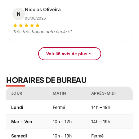
Nicolas Oliveira
N
08/08/2026
star
star
star
star
star
Très très bonne auto école !!!
expand_more
Voir 46 avis de plus
HORAIRES DE BUREAU
JOUR
MATIN
APRÈS-MIDI
Lundi
Fermé
14h – 19h
Mar – Ven
10h – 12h
14h – 19h
Samedi
10h – 13h
Fermé