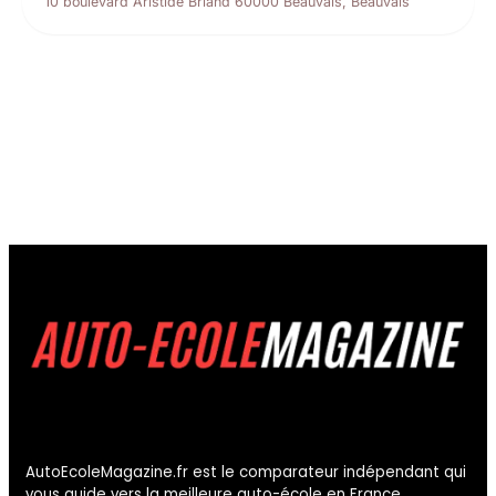
10 boulevard Aristide Briand 60000 Beauvais, Beauvais
AutoEcoleMagazine.fr est le comparateur indépendant qui
vous guide vers la meilleure auto-école en France.