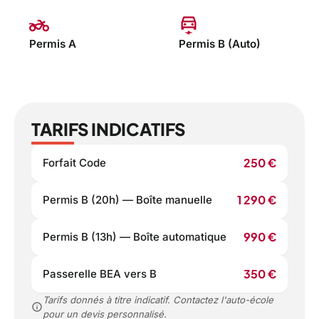
two_wheeler
electric_car
Permis A
Permis B (Auto)
TARIFS INDICATIFS
250 €
Forfait Code
1 290 €
Permis B (20h) — Boîte manuelle
990 €
Permis B (13h) — Boîte automatique
350 €
Passerelle BEA vers B
Tarifs donnés à titre indicatif. Contactez l'auto-école
info
pour un devis personnalisé.