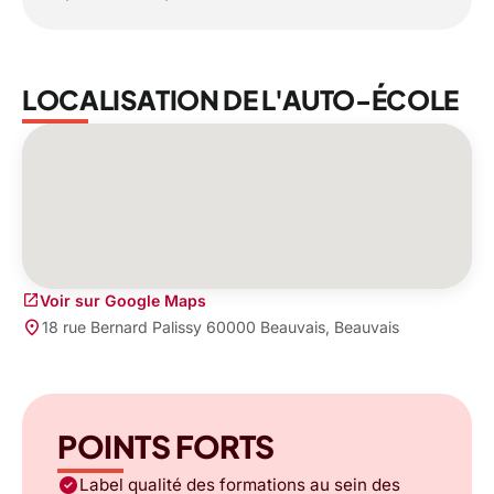
LOCALISATION DE L'AUTO-ÉCOLE
open_in_new
Voir sur Google Maps
place
18 rue Bernard Palissy 60000 Beauvais, Beauvais
POINTS FORTS
check_circle
Label qualité des formations au sein des