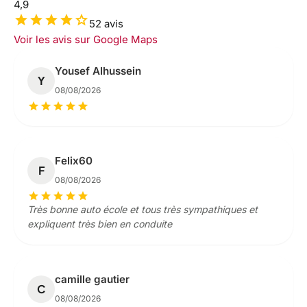
4,9
star
star
star
star
star
52 avis
Voir les avis sur Google Maps
Yousef Alhussein
Y
08/08/2026
star
star
star
star
star
Felix60
F
08/08/2026
star
star
star
star
star
Très bonne auto école et tous très sympathiques et
expliquent très bien en conduite
camille gautier
C
08/08/2026