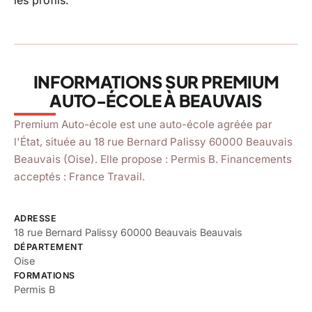
4,9
star
star
star
star
star
(52 avis)
location_on
18 rue Bernard Palissy 60000 Beauvais, Beauvais
INFORMATIONS SUR PREMIUM
AUTO-ÉCOLE À BEAUVAIS
Premium Auto-école est une auto-école agréée par
l'État, située au 18 rue Bernard Palissy 60000 Beauvais
Beauvais (Oise). Elle propose : Permis B. Financements
acceptés : France Travail.
ADRESSE
18 rue Bernard Palissy 60000 Beauvais Beauvais
DÉPARTEMENT
Oise
FORMATIONS
Permis B