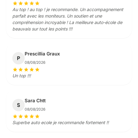
star
star
star
star
star
Au top ! au top ! je recommande. Un accompagnement
parfait avec les moniteurs. Un soutien et une
compréhension incroyable ! La meilleure auto-école de
beauvais sur tout les points !!!
Prescillia Graux
P
08/08/2026
star
star
star
star
star
Un top !!!
Sara Chtt
S
08/08/2026
star
star
star
star
star
Superbe auto ecole je recommande fortement !!