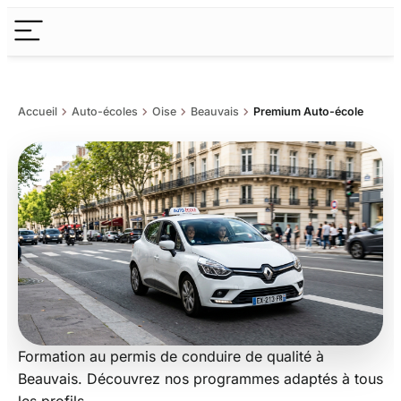
chevron_right
chevron_right
chevron_right
chevron_right
Accueil
Auto-écoles
Oise
Beauvais
Premium Auto-école
Formation au permis de conduire de qualité à
Premium Auto-école
Beauvais. Découvrez nos programmes adaptés à tous
les profils.