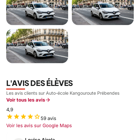
L'AVIS DES ÉLÈVES
Les avis clients sur Auto-école Kangouroute Prébendes
arrow_forward
Voir tous les avis
4,9
star
star
star
star
star
59 avis
Voir les avis sur Google Maps
Louise Airola