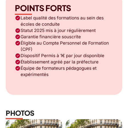
POINTS FORTS
check_circle
Label qualité des formations au sein des
écoles de conduite
check_circle
Statut 2025 mis à jour régulièrement
check_circle
Garantie financière souscrite
check_circle
Éligible au Compte Personnel de Formation
(CPF)
check_circle
Dispositif Permis à 1€ par jour disponible
check_circle
Établissement agréé par la préfecture
check_circle
Équipe de formateurs pédagogues et
expérimentés
PHOTOS