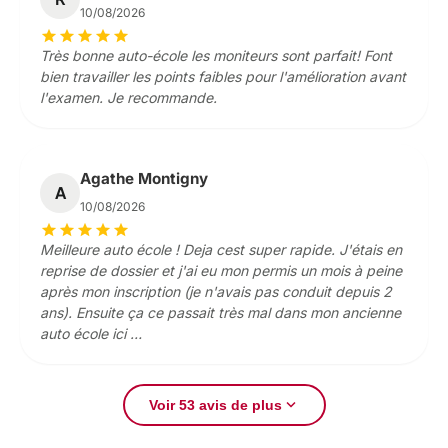
10/08/2026
star
star
star
star
star
Très bonne auto-école les moniteurs sont parfait! Font
bien travailler les points faibles pour l'amélioration avant
l'examen. Je recommande.
Agathe Montigny
A
10/08/2026
star
star
star
star
star
Meilleure auto école ! Deja cest super rapide. J'étais en
reprise de dossier et j'ai eu mon permis un mois à peine
après mon inscription (je n'avais pas conduit depuis 2
ans). Ensuite ça ce passait très mal dans mon ancienne
auto école ici …
expand_more
Voir 53 avis de plus