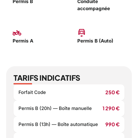
Permis B
Conduite
accompagnée
two_wheeler
electric_car
Permis A
Permis B (Auto)
TARIFS INDICATIFS
250 €
Forfait Code
1 290 €
Permis B (20h) — Boîte manuelle
990 €
Permis B (13h) — Boîte automatique