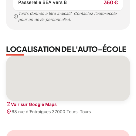
350 €
Passerelle BEA vers B
Tarifs donnés à titre indicatif. Contactez l'auto-école
info
pour un devis personnalisé.
LOCALISATION DE L'AUTO-ÉCOLE
open_in_new
Voir sur Google Maps
place
68 rue d'Entraigues 37000 Tours, Tours