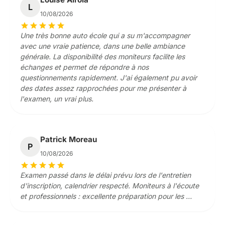
L
10/08/2026
star
star
star
star
star
Une très bonne auto école qui a su m'accompagner
avec une vraie patience, dans une belle ambiance
générale. La disponibilité des moniteurs facilite les
échanges et permet de répondre à nos
questionnements rapidement. J'ai également pu avoir
des dates assez rapprochées pour me présenter à
l'examen, un vrai plus.
Patrick Moreau
P
10/08/2026
star
star
star
star
star
Examen passé dans le délai prévu lors de l'entretien
d'inscription, calendrier respecté. Moniteurs à l'écoute
et professionnels : excellente préparation pour les …