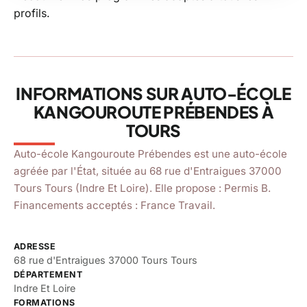
Prébendes
profils.
4,9
star
star
star
star
star
(59 avis)
location_on
68 rue d'Entraigues 37000 Tours, Tours
INFORMATIONS SUR AUTO-ÉCOLE
KANGOUROUTE PRÉBENDES À
TOURS
Auto-école Kangouroute Prébendes est une auto-école
agréée par l'État, située au 68 rue d'Entraigues 37000
Tours Tours (Indre Et Loire). Elle propose : Permis B.
Financements acceptés : France Travail.
ADRESSE
68 rue d'Entraigues 37000 Tours Tours
DÉPARTEMENT
Indre Et Loire
FORMATIONS