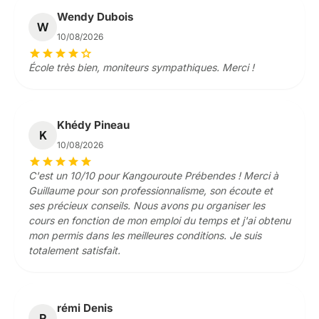
Wendy Dubois
W
10/08/2026
star
star
star
star
star
École très bien, moniteurs sympathiques. Merci !
Khédy Pineau
K
10/08/2026
star
star
star
star
star
C'est un 10/10 pour Kangouroute Prébendes ! Merci à
Guillaume pour son professionnalisme, son écoute et
ses précieux conseils. Nous avons pu organiser les
cours en fonction de mon emploi du temps et j'ai obtenu
mon permis dans les meilleures conditions. Je suis
totalement satisfait.
rémi Denis
R