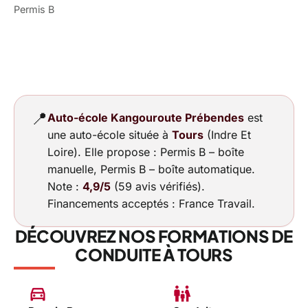
Permis B
📍
Auto-école Kangouroute Prébendes
est
une auto-école située à
Tours
(Indre Et
Loire). Elle propose : Permis B – boîte
manuelle, Permis B – boîte automatique.
Note :
4,9/5
(59 avis vérifiés).
Financements acceptés : France Travail.
DÉCOUVREZ NOS FORMATIONS DE
CONDUITE À TOURS
directions_car
family_restroom