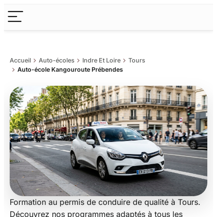
chevron_right
chevron_right
chevron_right
Accueil
Auto-écoles
Indre Et Loire
Tours
chevron_right
Auto-école Kangouroute Prébendes
Formation au permis de conduire de qualité à Tours.
Auto-école Kangouroute
Découvrez nos programmes adaptés à tous les