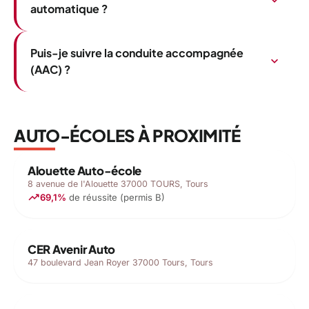
expand_more
automatique ?
Puis-je suivre la conduite accompagnée
expand_more
(AAC) ?
AUTO-ÉCOLES À PROXIMITÉ
Alouette Auto-école
8 avenue de l'Alouette 37000 TOURS, Tours
trending_up
69,1%
de réussite (permis B)
CER Avenir Auto
47 boulevard Jean Royer 37000 Tours, Tours