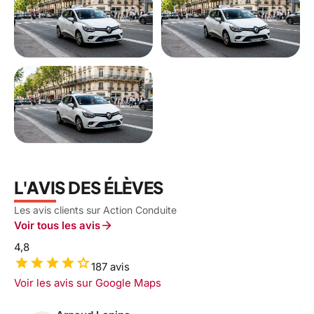
L'AVIS DES ÉLÈVES
Les avis clients sur Action Conduite
arrow_forward
Voir tous les avis
4,8
star
star
star
star
star
187 avis
Voir les avis sur Google Maps