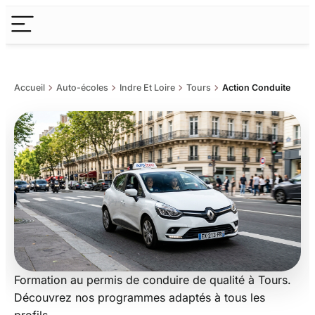
chevron_right
chevron_right
chevron_right
chevron_right
Accueil
Auto-écoles
Indre Et Loire
Tours
Action Conduite
Formation au permis de conduire de qualité à Tours.
Action Conduite
Découvrez nos programmes adaptés à tous les
profils.