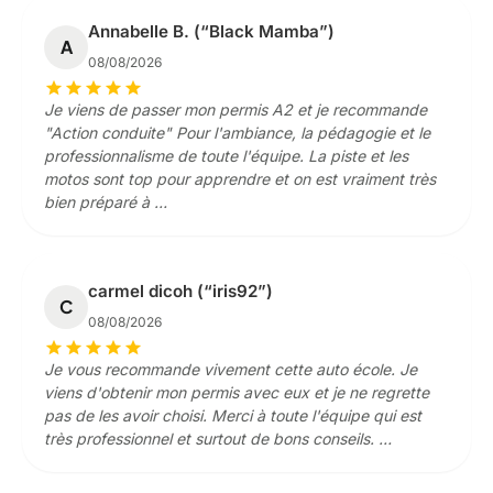
Annabelle B. (“Black Mamba”)
A
08/08/2026
star
star
star
star
star
Je viens de passer mon permis A2 et je recommande
"Action conduite" Pour l'ambiance, la pédagogie et le
professionnalisme de toute l'équipe. La piste et les
motos sont top pour apprendre et on est vraiment très
bien préparé à …
carmel dicoh (“iris92”)
C
08/08/2026
star
star
star
star
star
Je vous recommande vivement cette auto école. Je
viens d'obtenir mon permis avec eux et je ne regrette
pas de les avoir choisi. Merci à toute l'équipe qui est
très professionnel et surtout de bons conseils. …