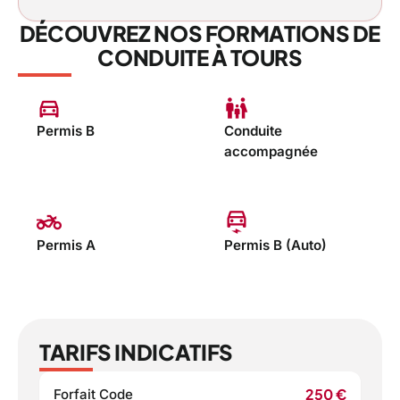
DÉCOUVREZ NOS FORMATIONS DE
CONDUITE À TOURS
directions_car
family_restroom
Permis B
Conduite
accompagnée
two_wheeler
electric_car
Permis A
Permis B (Auto)
TARIFS INDICATIFS
250 €
Forfait Code