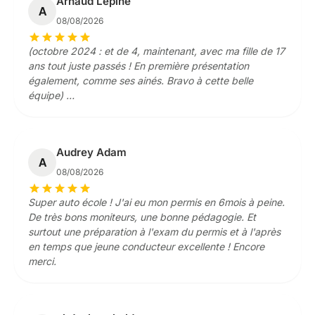
Arnaud Lepine
A
08/08/2026
star
star
star
star
star
(octobre 2024 : et de 4, maintenant, avec ma fille de 17
ans tout juste passés ! En première présentation
également, comme ses ainés. Bravo à cette belle
équipe) …
Audrey Adam
A
08/08/2026
star
star
star
star
star
Super auto école ! J'ai eu mon permis en 6mois à peine.
De très bons moniteurs, une bonne pédagogie. Et
surtout une préparation à l'exam du permis et à l'après
en temps que jeune conducteur excellente ! Encore
merci.