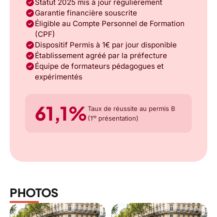
check_circle
Statut 2025 mis à jour régulièrement
check_circle
Garantie financière souscrite
check_circle
Éligible au Compte Personnel de Formation
(CPF)
check_circle
Dispositif Permis à 1€ par jour disponible
check_circle
Établissement agréé par la préfecture
check_circle
Équipe de formateurs pédagogues et
expérimentés
61,1%
Taux de réussite au permis B
re
(1
présentation)
PHOTOS