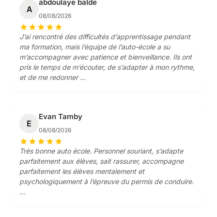
abdoulaye balde
A
08/08/2026
star
star
star
star
star
J’ai rencontré des difficultés d’apprentissage pendant
ma formation, mais l’équipe de l’auto-école a su
m’accompagner avec patience et bienveillance. Ils ont
pris le temps de m’écouter, de s’adapter à mon rythme,
et de me redonner …
Evan Tamby
E
08/08/2026
star
star
star
star
star
Très bonne auto école. Personnel souriant, s’adapte
parfaitement aux élèves, sait rassurer, accompagne
parfaitement les élèves mentalement et
psychologiquement à l’épreuve du permis de conduire.
…