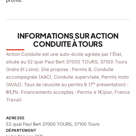
4,8
star
star
star
star
star
(187 avis)
location_on
52 quai Paul Bert 37000 TOURS, Tours
INFORMATIONS SUR ACTION
CONDUITE À TOURS
Action Conduite est une auto-école agréée par l'État,
située au 52 quai Paul Bert 37000 TOURS, 37100 Tours
(Indre Et Loire). Elle propose : Permis B, Conduite
accompagnée (AAC), Conduite supervisée, Permis moto
re
(A1/A2). Taux de réussite au permis B (1
présentation) :
61,1%
. Financements acceptés : Permis à 1€/jour, France
Travail.
ADRESSE
52 quai Paul Bert 37000 TOURS, 37100 Tours
DÉPARTEMENT