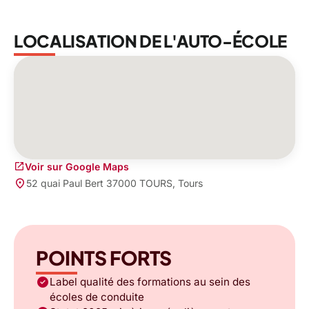
LOCALISATION DE L'AUTO-ÉCOLE
open_in_new
Voir sur Google Maps
place
52 quai Paul Bert 37000 TOURS, Tours
POINTS FORTS
check_circle
Label qualité des formations au sein des
écoles de conduite