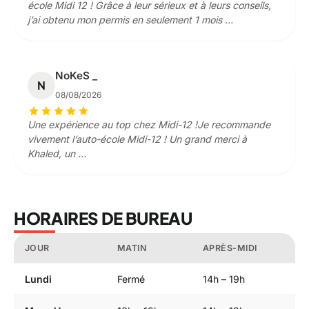
école Midi 12 ! Grâce à leur sérieux et à leurs conseils,
j’ai obtenu mon permis en seulement 1 mois …
NoKeS _
N
08/08/2026
star
star
star
star
star
Une expérience au top chez Midi-12 !Je recommande
vivement l’auto-école Midi-12 ! Un grand merci à
Khaled, un …
HORAIRES DE BUREAU
JOUR
MATIN
APRÈS-MIDI
Lundi
Fermé
14h – 19h