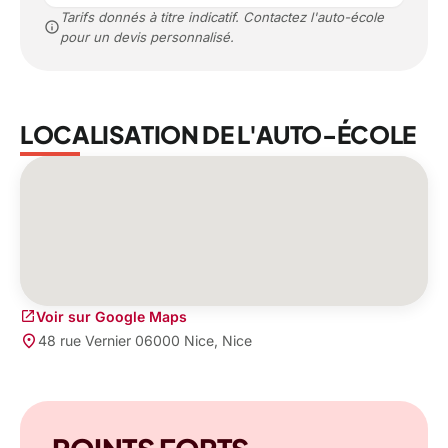
Tarifs donnés à titre indicatif. Contactez l'auto-école
info
pour un devis personnalisé.
LOCALISATION DE L'AUTO-ÉCOLE
open_in_new
Voir sur Google Maps
place
48 rue Vernier 06000 Nice, Nice