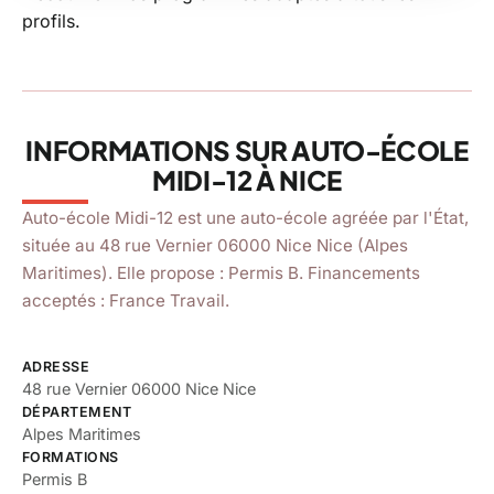
profils.
5,0
star
star
star
star
star
(6 avis)
location_on
48 rue Vernier 06000 Nice, Nice
INFORMATIONS SUR AUTO-ÉCOLE
MIDI-12 À NICE
Auto-école Midi-12 est une auto-école agréée par l'État,
située au 48 rue Vernier 06000 Nice Nice (Alpes
Maritimes). Elle propose : Permis B. Financements
acceptés : France Travail.
ADRESSE
48 rue Vernier 06000 Nice Nice
DÉPARTEMENT
Alpes Maritimes
FORMATIONS
Permis B