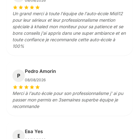
08/08/2026
star
star
star
star
star
Un grand merci à toute l'équipe de l'auto-école Midi12
pour leur sérieux et leur professionnalisme mention
spéciale à khaled mon moniteur pour sa patience et se
bons conseils j'ai appris dans une super ambiance et en
toute confiance je recommande cette auto-école à
100%
Pedro Amorin
P
08/08/2026
star
star
star
star
star
Merci à l'auto école pour son professionnalisme j' ai pu
passer mon permis en 3semaines superbe équipe je
recommande
Ева Yes
Е