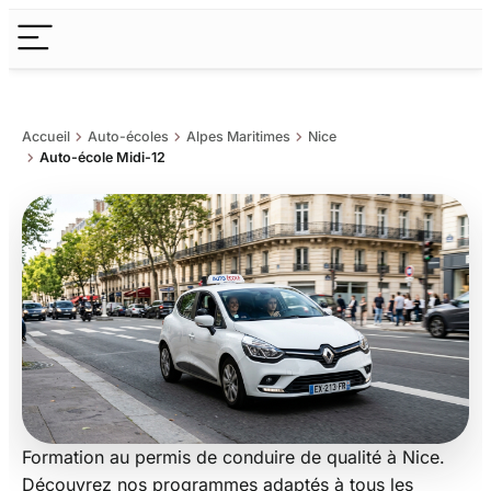
chevron_right
chevron_right
chevron_right
Accueil
Auto-écoles
Alpes Maritimes
Nice
chevron_right
Auto-école Midi-12
Formation au permis de conduire de qualité à Nice.
Auto-école Midi-12
Découvrez nos programmes adaptés à tous les