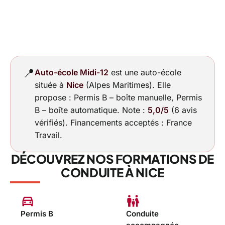
📍
Auto-école Midi-12
est une auto-école
située à
Nice
(Alpes Maritimes). Elle
propose : Permis B – boîte manuelle, Permis
B – boîte automatique. Note :
5,0/5
(6 avis
vérifiés). Financements acceptés : France
Travail.
DÉCOUVREZ NOS FORMATIONS DE
CONDUITE À NICE
directions_car
family_restroom
Permis B
Conduite