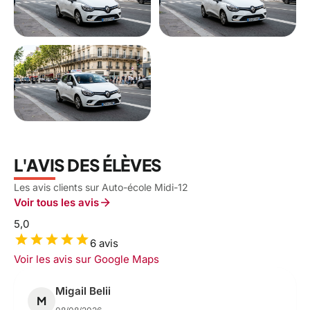
L'AVIS DES ÉLÈVES
Les avis clients sur Auto-école Midi-12
arrow_forward
Voir tous les avis
5,0
star
star
star
star
star
6 avis
Voir les avis sur Google Maps
Migail Belii
M