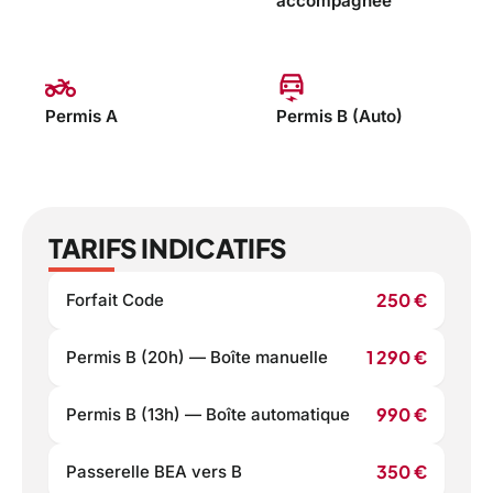
accompagnée
two_wheeler
electric_car
Permis A
Permis B (Auto)
TARIFS INDICATIFS
250 €
Forfait Code
1 290 €
Permis B (20h) — Boîte manuelle
990 €
Permis B (13h) — Boîte automatique
350 €
Passerelle BEA vers B