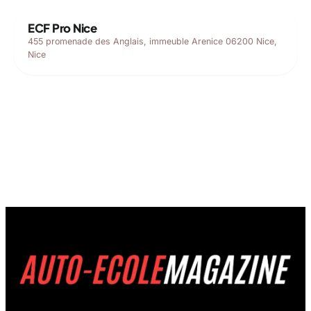
ECF Pro Nice
455 promenade des Anglais, immeuble Arenice 06200 Nice,
Nice