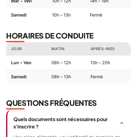
Mar – Ven
10h – 12h
14h – 19h
Samedi
10h – 13h
Fermé
HORAIRES DE CONDUITE
JOUR
MATIN
APRÈS-MIDI
Lun – Ven
08h – 12h
13h – 20h
Samedi
08h – 13h
Fermé
QUESTIONS FRÉQUENTES
Quels documents sont nécessaires pour
expand_more
s'inscrire ?