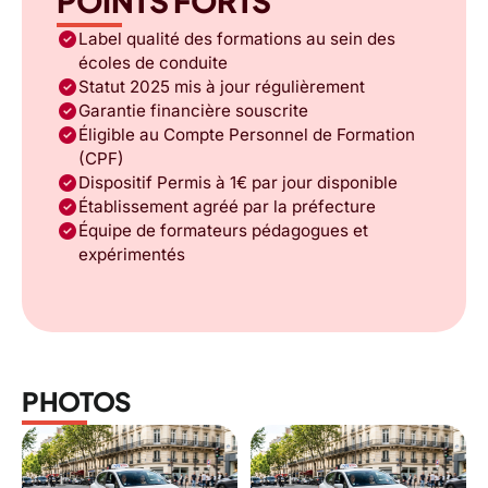
POINTS FORTS
check_circle
Label qualité des formations au sein des
écoles de conduite
check_circle
Statut 2025 mis à jour régulièrement
check_circle
Garantie financière souscrite
check_circle
Éligible au Compte Personnel de Formation
(CPF)
check_circle
Dispositif Permis à 1€ par jour disponible
check_circle
Établissement agréé par la préfecture
check_circle
Équipe de formateurs pédagogues et
expérimentés
PHOTOS