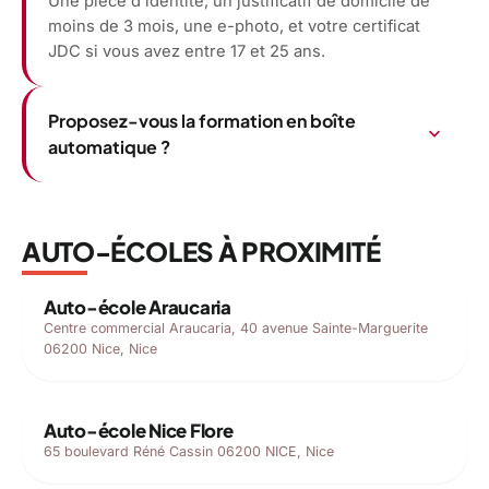
Une pièce d'identité, un justificatif de domicile de
moins de 3 mois, une e-photo, et votre certificat
JDC si vous avez entre 17 et 25 ans.
Proposez-vous la formation en boîte
expand_more
automatique ?
AUTO-ÉCOLES À PROXIMITÉ
Auto-école Araucaria
Centre commercial Araucaria, 40 avenue Sainte-Marguerite
06200 Nice, Nice
Auto-école Nice Flore
65 boulevard Réné Cassin 06200 NICE, Nice