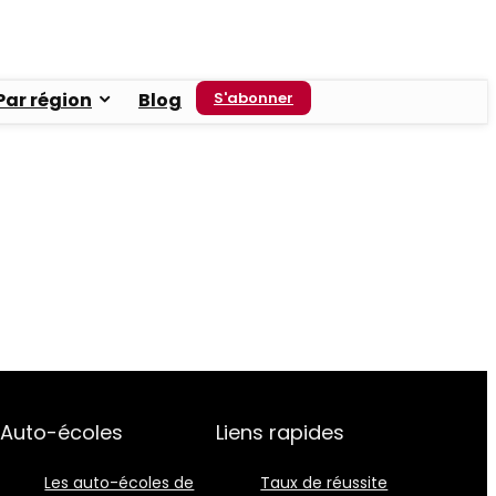
Par région
Blog
S'abonner
Auto-écoles
Liens rapides
Les auto-écoles de
Taux de réussite