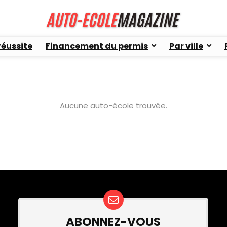
réussite
Financement du permis
Par ville
Aucune auto-école trouvée.
ABONNEZ-VOUS