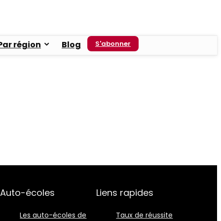
Par région
Blog
S'abonner
Auto-écoles
Liens rapides
Les auto-écoles de
Taux de réussite