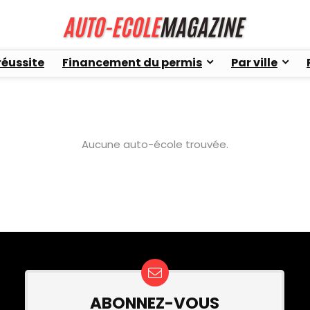
réussite
Financement du permis
Par ville
Aucune auto-école trouvée.
ABONNEZ-VOUS