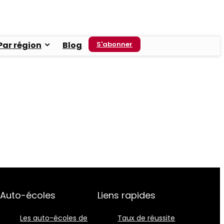
Par région
Blog
S'abonner
Auto-écoles
Liens rapides
Les auto-écoles de
Taux de réussite