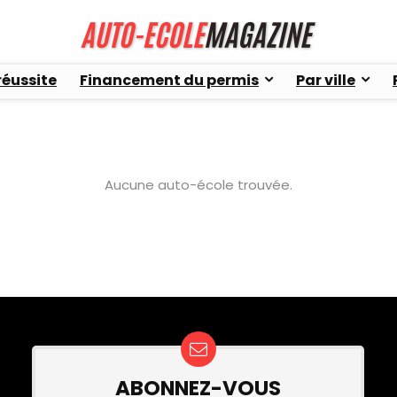
réussite
Financement du permis
Par ville
Aucune auto-école trouvée.
ABONNEZ-VOUS