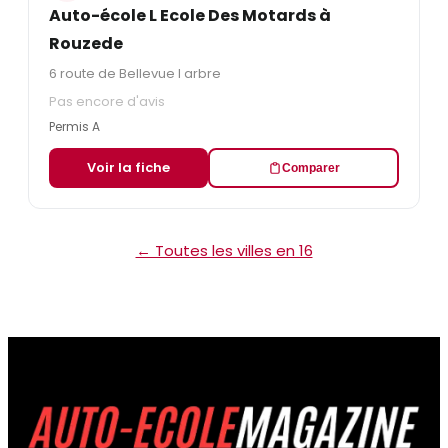
Auto-école L Ecole Des Motards à
Rouzede
6 route de Bellevue l arbre
Pas encore d'avis
Permis A
Voir la fiche
Comparer
← Toutes les villes en 16