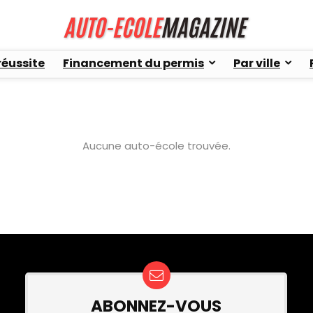
réussite
Financement du permis
Par ville
Aucune auto-école trouvée.
ABONNEZ-VOUS