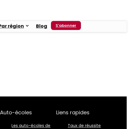
Par région
Blog
S'abonner
Auto-écoles
Liens rapides
Les auto-écoles de
Taux de réussite