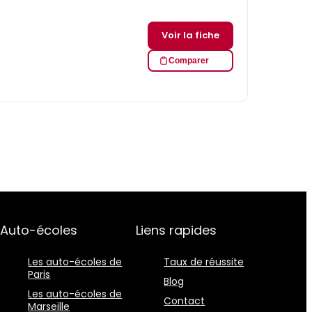
Voir la fiche
Comparer
Auto-écoles
Liens rapides
Les auto-écoles de
Taux de réussite
Paris
Blog
Les auto-écoles de
Contact
Marseille