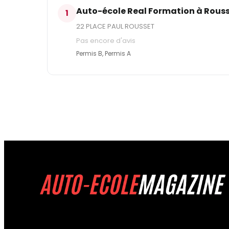
Auto-école Real Formation à Rous
1
22 PLACE PAUL ROUSSET
Pas encore d'avis
Permis B, Permis A