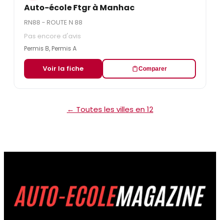
Auto-école Ftgr à Manhac
RN88 - ROUTE N 88
Pas encore d'avis
Permis B, Permis A
Voir la fiche
Comparer
← Toutes les villes en 12